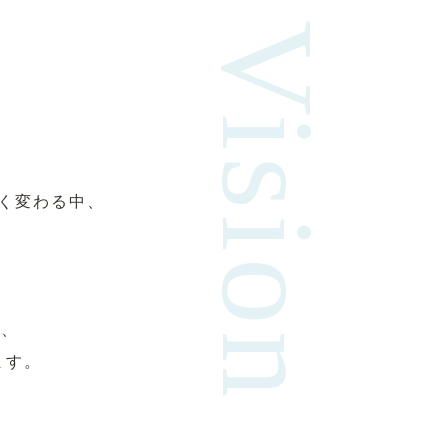
Vision
く変わる中、
め、
ます。