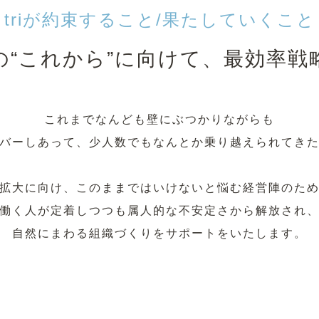
triが約束すること/果たしていくこと
の“これから”に向けて、
最効率戦
これまでなんども壁にぶつかりながらも
バーしあって、少⼈数でも
なんとか乗り越えられてき
拡⼤に向け、
このままではいけないと
悩む経営陣のた
働く⼈が定着しつつも
属⼈的な不安定さから解放され
⾃然にまわる組織づくりを
サポートをいたします。