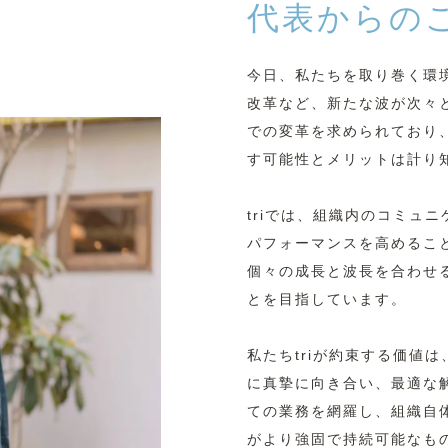
代表からの
今日、私たちを取り巻く環
改革など、新たな波が次々
での変革を求められており、
す可能性とメリットは計り
triでは、組織内のコミュ
パフォーマンスを高めるこ
個々の成長と波長を合わせ
とを目指しています。
私たちtriが約束する価値
に真摯に向き合い、最適な
ての業務を網羅し、組織自
がより強固で持続可能なも