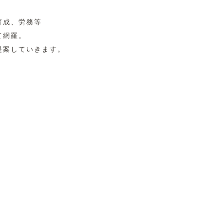
育成、労務等
て網羅。
提案していきます。